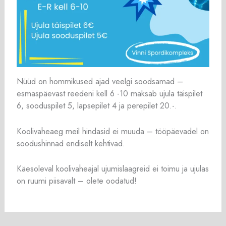
Nüüd on hommikused ajad veelgi soodsamad –
esmaspäevast reedeni kell 6 -10 maksab ujula täispilet
6, sooduspilet 5, lapsepilet 4 ja perepilet 20.-.
Koolivaheaeg meil hindasid ei muuda – tööpäevadel on
soodushinnad endiselt kehtivad.
Käesoleval koolivaheajal ujumislaagreid ei toimu ja ujulas
on ruumi piisavalt – olete oodatud!