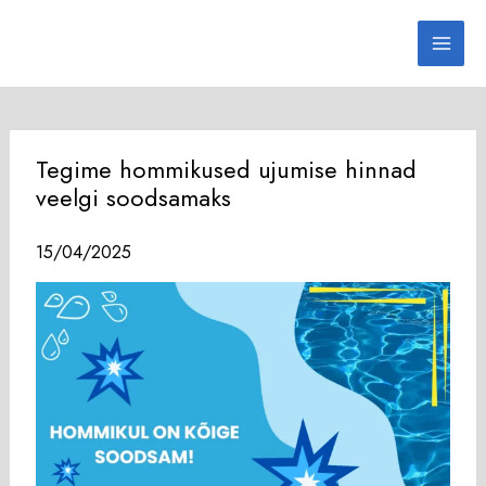
Skip
to
content
Tegime hommikused ujumise hinnad
veelgi soodsamaks
15/04/2025