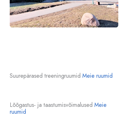
Suurepärased treeningruumid
Meie ruumid
Lõõgastus- ja taastumisvõimalused
Meie
ruumid