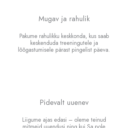
Mugav ja rahulik
Pakume rahulikku keskkonda, kus saab
keskenduda treeningutele ja
lõõgastumisele pärast pingelist päeva.
Pidevalt uuenev
Liigume ajas edasi – oleme teinud
mitmeid uuendusi ning kui Sa pole