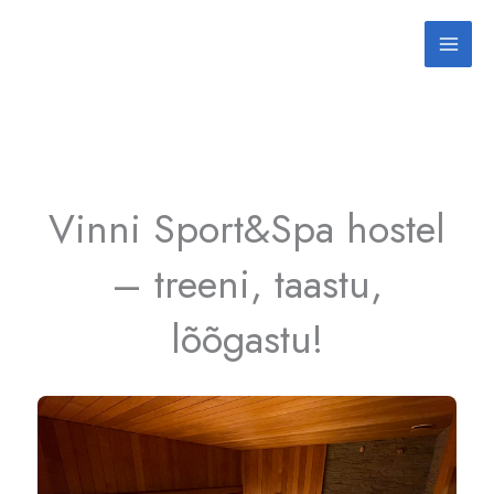
Skip
to
content
Vinni Sport&Spa hostel
– treeni, taastu,
lõõgastu!