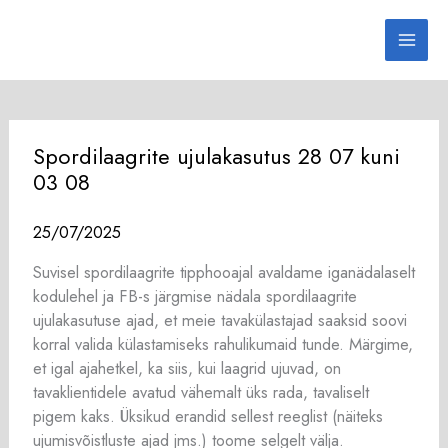
Skip
to
content
Spordilaagrite ujulakasutus 28 07 kuni
03 08
25/07/2025
Suvisel spordilaagrite tipphooajal avaldame iganädalaselt
kodulehel ja FB-s järgmise nädala spordilaagrite
ujulakasutuse ajad, et meie tavakülastajad saaksid soovi
korral valida külastamiseks rahulikumaid tunde. Märgime,
et igal ajahetkel, ka siis, kui laagrid ujuvad, on
tavaklientidele avatud vähemalt üks rada, tavaliselt
pigem kaks. Üksikud erandid sellest reeglist (näiteks
ujumisvõistluste ajad jms.) toome selgelt välja.