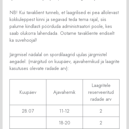
NB! Kui tavaklient tunneb, et laagrilised ei pea allolevast
kokkuleppest kinni ja segavad teda tema rajal, siis
palume kindlasti pöörduda administraatori poole, kes
saab olukorra lahendada. Ootame tavakliente endiselt
ka suvehoojal!
Järgmisel nädalal on spordilaagrid ujulas järgmistel
aegadel: (märgitud on kuupäev, ajavahemikud ja laagrite
kasutuses olevate radade arv):
Laagritele
Kuupäev
Ajavahemik
reserveeritud
radade arv
28.07
11-12
2
18-20
2